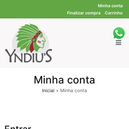
Minha conta
Finalizar compra
Carrinho
Yndiu's Distribuidora – Ribeirão Preto-SP
Soluções químicas para diversas áreas industriais
Minha conta
Inicial
Minha conta